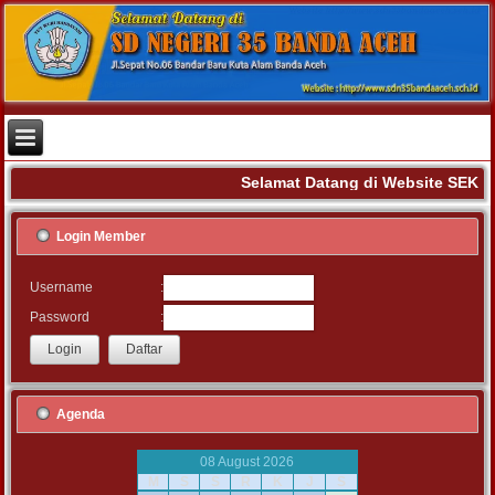
Selamat Datang di Website SEK
Login Member
:
Username
:
Password
Agenda
08 August 2026
M
S
S
R
K
J
S