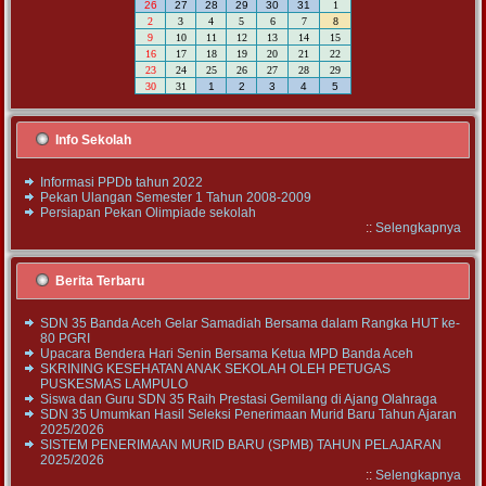
26
27
28
29
30
31
1
2
3
4
5
6
7
8
9
10
11
12
13
14
15
16
17
18
19
20
21
22
23
24
25
26
27
28
29
30
31
1
2
3
4
5
Info Sekolah
Informasi PPDb tahun 2022
Pekan Ulangan Semester 1 Tahun 2008-2009
Persiapan Pekan Olimpiade sekolah
::
Selengkapnya
Berita Terbaru
SDN 35 Banda Aceh Gelar Samadiah Bersama dalam Rangka HUT ke-
80 PGRI
Upacara Bendera Hari Senin Bersama Ketua MPD Banda Aceh
SKRINING KESEHATAN ANAK SEKOLAH OLEH PETUGAS
PUSKESMAS LAMPULO
Siswa dan Guru SDN 35 Raih Prestasi Gemilang di Ajang Olahraga
SDN 35 Umumkan Hasil Seleksi Penerimaan Murid Baru Tahun Ajaran
2025/2026
SISTEM PENERIMAAN MURID BARU (SPMB) TAHUN PELAJARAN
2025/2026
::
Selengkapnya