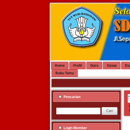
Home
Profil
Guru
Siswa
Da
Buku Tamu
Pencarian
Login Member