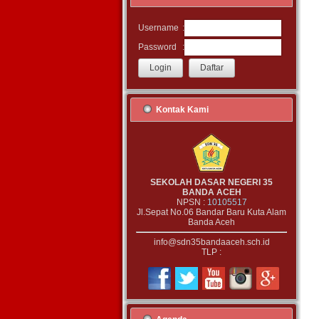
:
Username
:
Password
Kontak Kami
SEKOLAH DASAR NEGERI 35
BANDA ACEH
NPSN :
10105517
Jl.Sepat No.06 Bandar Baru Kuta Alam
Banda Aceh
info@sdn35bandaaceh.sch.id
TLP :