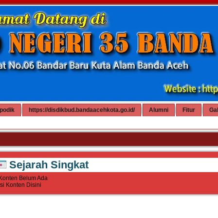
podik
https://disdikbud.bandaacehkota.go.id/
Alumni
Fitur
Gal
Sejarah Singkat
Konten Belum Ada
Isi Konten Disini