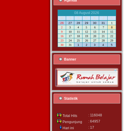
Agenda
08 August 2026
M
S
S
R
K
J
S
26
27
28
29
30
31
1
2
3
4
5
6
7
8
9
10
11
12
13
14
15
16
17
18
19
20
21
22
23
24
25
26
27
28
29
30
31
1
2
3
4
5
Banner
Statistik
: 116048
Total Hits
: 64957
Pengunjung
: 17
Hari ini