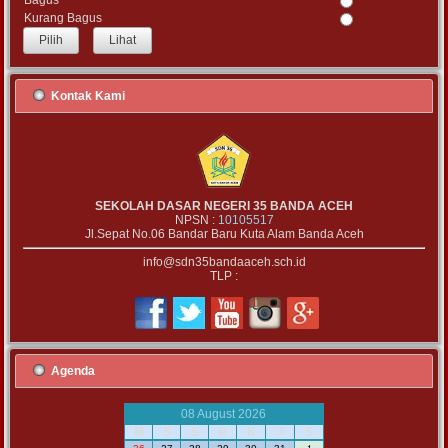
Bagus
Kurang Bagus
Lihat
Kontak Kami
SEKOLAH DASAR NEGERI 35 BANDA ACEH
NPSN :
10105517
Jl.Sepat No.06 Bandar Baru Kuta Alam Banda Aceh
info@sdn35bandaaceh.sch.id
TLP :
Agenda
08 August 2026
M
S
S
R
K
J
S