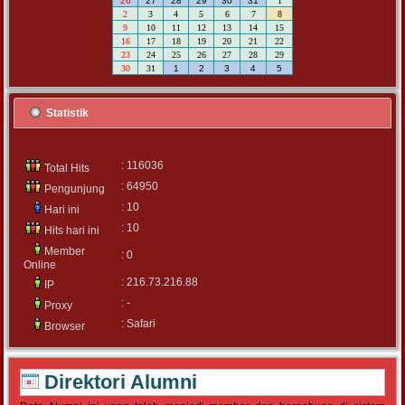
26
27
28
29
30
31
1
2
3
4
5
6
7
8
9
10
11
12
13
14
15
16
17
18
19
20
21
22
23
24
25
26
27
28
29
30
31
1
2
3
4
5
Statistik
: 116036
Total Hits
: 64950
Pengunjung
: 10
Hari ini
: 10
Hits hari ini
Member
: 0
Online
: 216.73.216.88
IP
: -
Proxy
: Safari
Browser
Direktori Alumni