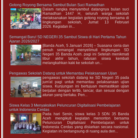
Gotong Royong Bersama Sambut Bulan Suci Ramadhan
Dalam rangka menyambut datangnya bulan suci
Ramadhan 1447 H, seluruh warga sekolah
melaksanakan kegiatan gotong royong bersama di
lingkungan sekolah, Jumat 13 Februari
2026. Kegiatan in...
Semangat Baru! SD NEGERI 35 Sambut Siswa di Hari Pertama Tahun
Ajaran 2026/2027
[Banda Aceh, 5 Januari 2026] – Suasana ceria dan
penuh semangat menyelimuti lingkungan SD
Negeri 35 Banda Aceh. pagi ini Setelah menikmati
libur akhir tahun, ratusan siswa kembali
melangkahkan kaki ke sekolah un...
Pengawas Sekolah Datang untuk Memantau Pelaksanaan Ujian
pengawas sekolah datang ke SD Negeri 35 pada
jum'at pagi untuk memantau pelaksanaan ujian
siswa. Kunjungan ini bertujuan memastikan ujian
berjalan dengan tertib, lancar, dan sesuai dengan
aturan yang berlaku. Pen...
Siswa Kelas 3 Menyaksikan Peluncuran Digitalisasi Pembelajaran
untuk Indonesia Cerdas
Pada hari Senin, siswa kelas 3 SDN 35 Banda
Aceh mengikuti kegiatan menonton bersama
Peluncuran Digitalisasi Pembelajaran untuk
Indonesia Cerdas yang disiarkan secara nasional.
Kegiatan ini berlangsung di ruang aula den...