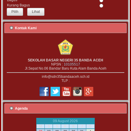
Bagus
Kurang Bagus
Lihat
Kontak Kami
SEKOLAH DASAR NEGERI 35 BANDA ACEH
NPSN :
10105517
Jl.Sepat No.06 Bandar Baru Kuta Alam Banda Aceh
info@sdn35bandaaceh.sch.id
TLP :
Agenda
09 August 2026
M
S
S
R
K
J
S