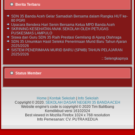
Berita Terbaru
SDN 35 Banda Aceh Gelar Samadiah Bersama dalam Rangka HUT ke-
80 PGRI
Upacara Bendera Hari Senin Bersama Ketua MPD Banda Aceh
SKRINING KESEHATAN ANAK SEKOLAH OLEH PETUGAS
PUSKESMAS LAMPULO
Siswa dan Guru SDN 35 Raih Prestasi Gemilang di Ajang Olahraga
SDN 35 Umumkan Hasil Seleksi Penerimaan Murid Baru Tahun Ajaran
2025/2026
SISTEM PENERIMAAN MURID BARU (SPMB) TAHUN PELAJARAN
2025/2026
::
Selengkapnya
Status Member
Home
|
Kontak Sekolah
|
Info Sekolah
Copyright © 2020.
SEKOLAH DASAR NEGERI 35 BANDA ACEH
Website engine's code is copyright © 2020 Tim Balitbang
Kemdikbud versi 16102024
Best viewed in Mozilla Firefox 1024 x 768 resolution
Info Pemesanan: CV. PUTRA KEDUA