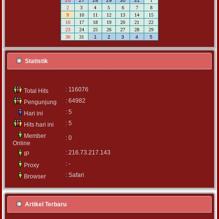
26
27
28
29
30
31
1
2
3
4
5
6
7
8
9
10
11
12
13
14
15
16
17
18
19
20
21
22
23
24
25
26
27
28
29
30
31
1
2
3
4
5
Statistik
: 116076
Total Hits
: 64982
Pengunjung
: 5
Hari ini
: 5
Hits hari ini
Member
: 0
Online
: 216.73.217.143
IP
: -
Proxy
: Safari
Browser
Artikel Terbaru