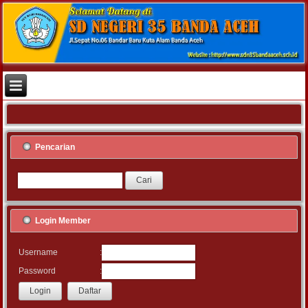
Pencarian
Login Member
:
Username
:
Password