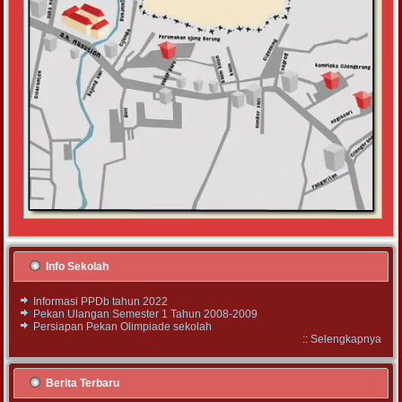
Info Sekolah
Informasi PPDb tahun 2022
Pekan Ulangan Semester 1 Tahun 2008-2009
Persiapan Pekan Olimpiade sekolah
::
Selengkapnya
Berita Terbaru