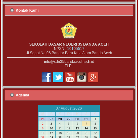
Kontak Kami
SEKOLAH DASAR NEGERI 35 BANDA ACEH
NPSN :
10105517
Jl.Sepat No.06 Bandar Baru Kuta Alam Banda Aceh
info@sdn35bandaaceh.sch.id
TLP :
Agenda
07 August 2026
M
S
S
R
K
J
S
26
27
28
29
30
31
1
2
3
4
5
6
7
8
9
10
11
12
13
14
15
16
17
18
19
20
21
22
23
24
25
26
27
28
29