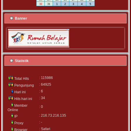
30
31
1
2
3
4
5
Banner
Statistik
: 115986
Total Hits
: 64925
Pengunjung
: 6
Hari ini
: 34
Hits hari ini
Member
: 0
Online
: 216.73.216.135
IP
: -
Proxy
: Safari
Browser