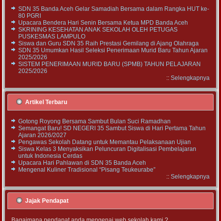
SDN 35 Banda Aceh Gelar Samadiah Bersama dalam Rangka HUT ke-
80 PGRI
Upacara Bendera Hari Senin Bersama Ketua MPD Banda Aceh
SKRINING KESEHATAN ANAK SEKOLAH OLEH PETUGAS
PUSKESMAS LAMPULO
Siswa dan Guru SDN 35 Raih Prestasi Gemilang di Ajang Olahraga
SDN 35 Umumkan Hasil Seleksi Penerimaan Murid Baru Tahun Ajaran
2025/2026
SISTEM PENERIMAAN MURID BARU (SPMB) TAHUN PELAJARAN
2025/2026
::
Selengkapnya
Artikel Terbaru
Gotong Royong Bersama Sambut Bulan Suci Ramadhan
Semangat Baru! SD NEGERI 35 Sambut Siswa di Hari Pertama Tahun
Ajaran 2026/2027
Pengawas Sekolah Datang untuk Memantau Pelaksanaan Ujian
Siswa Kelas 3 Menyaksikan Peluncuran Digitalisasi Pembelajaran
untuk Indonesia Cerdas
Upacara Hari Pahlawan di SDN 35 Banda Aceh
Mengenal Kuliner Tradisional “Pisang Teukeurabe”
::
Selengkapnya
Jajak Pendapat
Bagaimana pendapat anda mengenai web sekolah kami ?