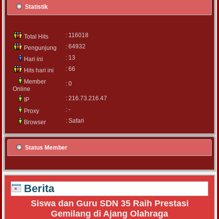
Statistik
: 116018
Total Hits
: 64932
Pengunjung
: 13
Hari ini
: 66
Hits hari ini
Member
: 0
Online
: 216.73.216.47
IP
: -
Proxy
: Safari
Browser
Status Member
Berita
Siswa dan Guru SDN 35 Raih Prestasi
Gemilang di Ajang Olahraga