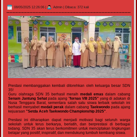
08/05/2025 12:26:06
|
Admin
|
Dibaca: 372 kali
Prestasi membanggakan kembali ditorehkan oleh keluarga besar SDN
35!
Guru olahraga SDN 35 berhasil meraih
medali emas
dalam cabang
Senam Jantung Sehat
pada ajang "
fornas VIII 2025"
yang di adakan di
Nusa Tenggara Barat, sementara salah satu siswa terbaik sekolah ini
berhasil menyabet
medali perak
dalam cabang
Taekwondo
pada ajang
kejuaraan
"Setda Aceh Taekwondo Championship 2025"
.
Prestasi ini diharapkan dapat menjadi motivasi bagi seluruh warga
sekolah untuk terus berkarya, berlatih, dan berprestasi di berbagai
bidang. SDN 35 akan terus berkomitmen untuk menciptakan lingkungan
belajar yang positif, inspiratif, dan mendukung tumbuh kembang siswa.