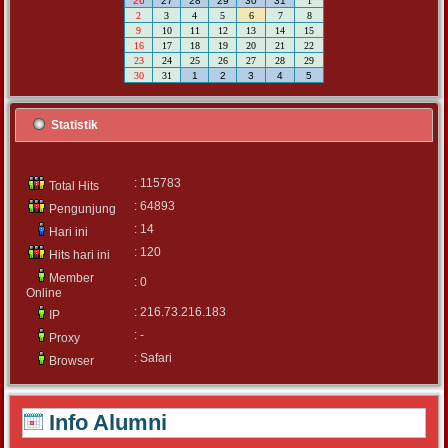
26
27
28
29
30
31
1
2
3
4
5
6
7
8
9
10
11
12
13
14
15
16
17
18
19
20
21
22
23
24
25
26
27
28
29
30
31
1
2
3
4
5
Statistik
: 115783
Total Hits
: 64893
Pengunjung
: 14
Hari ini
: 120
Hits hari ini
Member
: 0
Online
: 216.73.216.183
IP
: -
Proxy
: Safari
Browser
Info Alumni