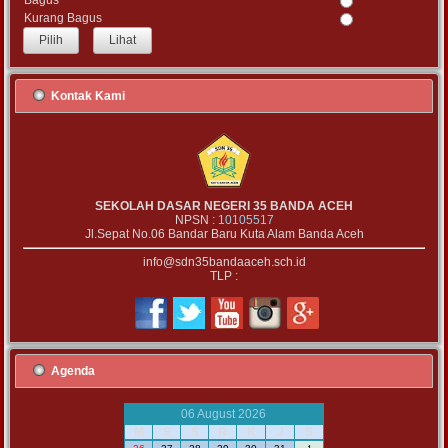
Bagus
Kurang Bagus
Lihat
Kontak Kami
SEKOLAH DASAR NEGERI 35 BANDA ACEH
NPSN :
10105517
Jl.Sepat No.06 Bandar Baru Kuta Alam Banda Aceh
info@sdn35bandaaceh.sch.id
TLP :
Agenda
06 August 2026
M
S
S
R
K
J
S